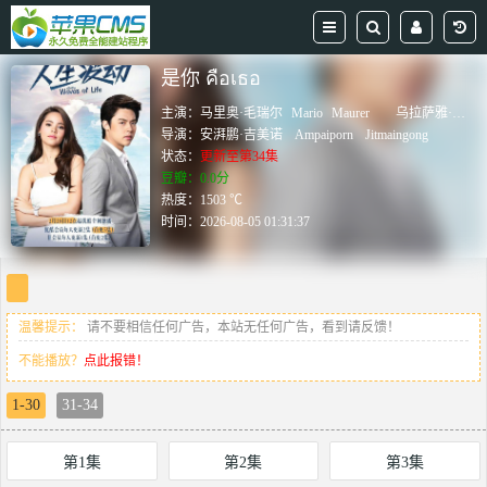
是你 คือเธอ
主演：
马里奥·毛瑞尔
Mario
Maurer
乌拉萨雅·斯帕邦德
导演：
安湃鹏·吉美诺
Ampaiporn
Jitmaingong
状态：
更新至第34集
豆瓣：0.0分
热度：1503 ℃
时间：
2026-08-05 01:31:37
温馨提示：
请不要相信任何广告，本站无任何广告，看到请反馈！
不能播放？
点此报错！
1-30
31-34
第1集
第2集
第3集