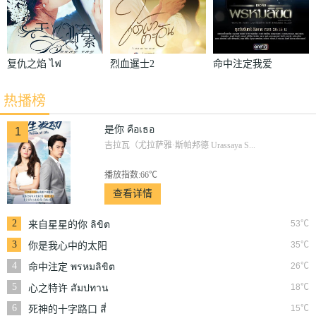
复仇之焰 ไฟ
烈血暹士2
命中注定我爱
ลวง
บางระจัน
你 เธอคือ
热播榜
พรหมลิขิต
是你 คือเธอ
1
吉拉瓦（尤拉萨雅·斯帕邦德 Urassaya S...
播放指数:66℃
查看详情
2
53℃
来自星星的你 ลิขิต
รักข้ามดวงดาว
3
35℃
你是我心中的太阳
ฟ้ามีตะวัน
4
26℃
命中注定 พรหมลิขิต
5
18℃
心之特许 สัมปทาน
หัวใจ
6
15℃
死神的十字路口 สี่