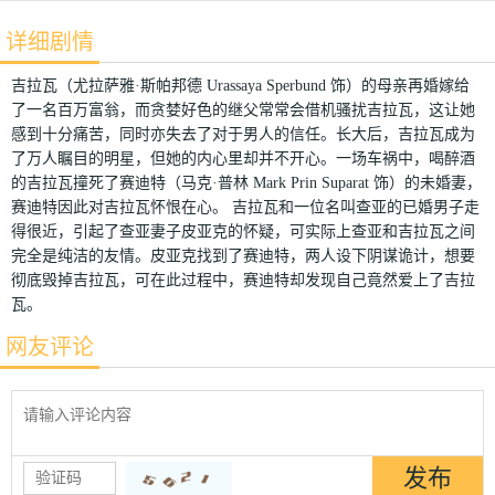
详细剧情
吉拉瓦（尤拉萨雅·斯帕邦德 Urassaya Sperbund 饰）的母亲再婚嫁给
了一名百万富翁，而贪婪好色的继父常常会借机骚扰吉拉瓦，这让她
感到十分痛苦，同时亦失去了对于男人的信任。长大后，吉拉瓦成为
了万人瞩目的明星，但她的内心里却并不开心。一场车祸中，喝醉酒
的吉拉瓦撞死了赛迪特（马克·普林 Mark Prin Suparat 饰）的未婚妻，
赛迪特因此对吉拉瓦怀恨在心。 吉拉瓦和一位名叫查亚的已婚男子走
得很近，引起了查亚妻子皮亚克的怀疑，可实际上查亚和吉拉瓦之间
完全是纯洁的友情。皮亚克找到了赛迪特，两人设下阴谋诡计，想要
彻底毁掉吉拉瓦，可在此过程中，赛迪特却发现自己竟然爱上了吉拉
瓦。
网友评论