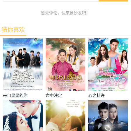
暂无评论，快来抢沙发吧！
猜你喜欢
来自星星的你
命中注定
心之特许
ลิขิตรักข้าม
พรหมลิขิต
สัมปทาน
ดวงดาว
หัวใจ