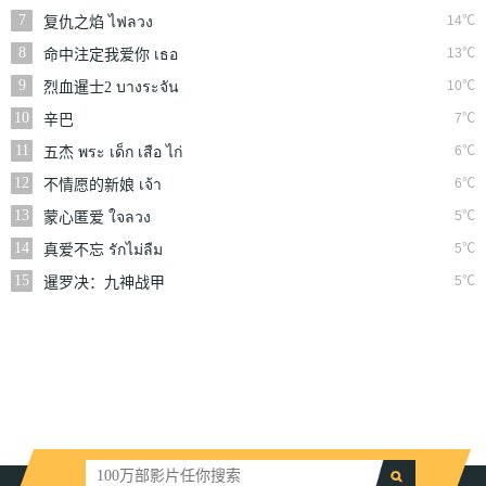
แพร่ง
7
14℃
复仇之焰 ไฟลวง
8
13℃
命中注定我爱你 เธอ
คือพรหมลิขิต
9
10℃
烈血暹士2 บางระจัน
10
7℃
辛巴
11
6℃
五杰 พระ เด็ก เสือ ไก่
วอก
12
6℃
不情愿的新娘 เจ้า
สาวจำยอม
13
5℃
蒙心匿爱 ใจลวง
14
5℃
真爱不忘 รักไม่ลืม
15
5℃
暹罗决：九神战甲