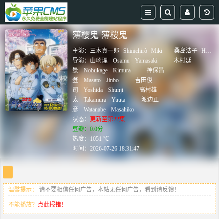
薄樱鬼 薄桜鬼
主演：
三木真一郎
Shinichirô
Miki
桑岛法子
Houko
导演：
山崎理
Osamu
Yamasaki
木村延
景
Nobukage
Kimura
神保昌
登
Masato
Jinbo
吉田俊
司
Yoshida
Shunji
高村雄
太
Takamura
Yuuta
渡边正
彦
Watanabe
Masahiko
状态：
更新至第22集
豆瓣：0.0分
热度：1051 ℃
时间：
2026-07-26 18:31:47
温馨提示：
请不要相信任何广告，本站无任何广告，看到请反馈！
不能播放？
点此报错！