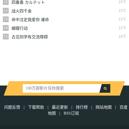
11
15℃
四重奏 カルテット
12
13℃
战火四千金
13
13℃
命中注定我爱你 運命
から始まる恋 -You
14
12℃
蝴蝶行动
15
10℃
古见同学有交流障碍
症 古見さんは、コミ
ュ症です。
问题反馈
|
下载帮助
|
最近更新
|
排行榜
|
网站地图
|
百度
地图
|
RSS订阅