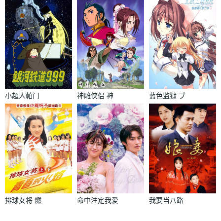
小超人帕门
神雕侠侣 神
蓝色监狱 ブ
鵰侠侶 コン
ルーロック
ドルヒーロー
排球女将 燃
命中注定我爱
我要当八路
えろアタック
你 運命から