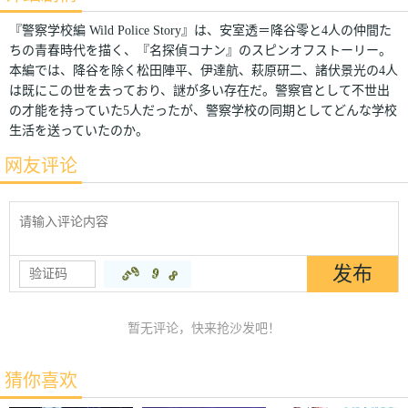
『警察学校編 Wild Police Story』は、安室透＝降谷零と4人の仲間た
ちの青春時代を描く、『名探偵コナン』のスピンオフストーリー。
本編では、降谷を除く松田陣平、伊達航、萩原研二、諸伏景光の4人
は既にこの世を去っており、謎が多い存在だ。警察官として不世出
の才能を持っていた5人だったが、警察学校の同期としてどんな学校
生活を送っていたのか。
网友评论
暂无评论，快来抢沙发吧！
猜你喜欢