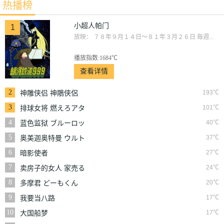
热播榜
始まる恋 -
You
小超人帕门
1
放映： ７８年９月１４日～８１年３月２６日 毎週...
播放指数:1684℃
查看详情
2
193℃
神雕侠侣 神鵰侠侶
コンドルヒーロー
3
101℃
排球女将 燃えろアタ
ック
4
40℃
蓝色监狱 ブルーロッ
ク
5
37℃
奥美迦奥特曼 ウルト
ラマンオメガ
6
27℃
暗影使者
7
24℃
卖房子的女人 家売る
オンナ
8
20℃
多摩君 どーもくん
9
17℃
我要当八路
10
17℃
大国船梦