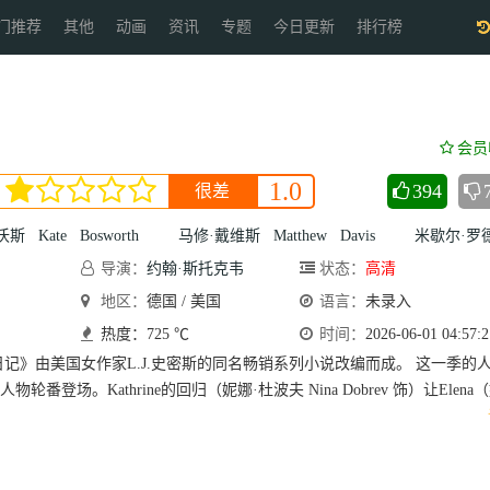
门推荐
其他
动画
资讯
专题
今日更新
排行榜
会员
1.0
394
很差
沃斯
Kate
Bosworth
马修·戴维斯
Matthew
Davis
米歇尔·罗德里格
导演：
约翰·斯托克韦
状态：
高清
尔
地区：
John
德国 / 美国
Stockwell
语言：
未录入
热度：725 ℃
时间：
2026-06-01 04:57:2
记》由美国女作家L.J.史密斯的同名畅销系列小说改编而成。 这一季的
番登场。Kathrine的回归（妮娜·杜波夫 Nina Dobrev 饰）让Elena