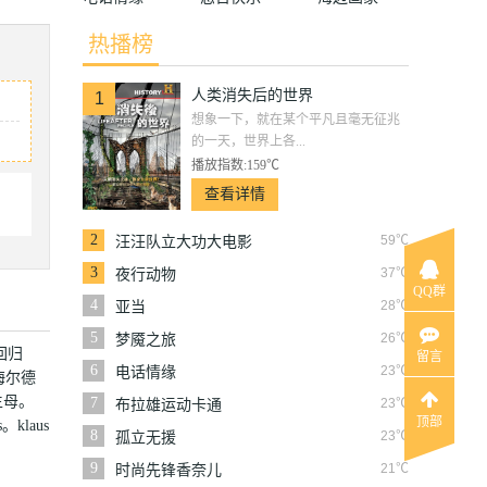
热播榜
人类消失后的世界
1
想象一下，就在某个平凡且毫无征兆
的一天，世界上各...
播放指数:159℃
查看详情
2
59℃
汪汪队立大功大电影
3
37℃
夜行动物
QQ群
4
28℃
亚当
5
26℃
梦魇之旅
回归
留言
6
23℃
电话情缘
默海尔德
生母。
7
23℃
布拉雄运动卡通
顶部
klaus
8
23℃
孤立无援
9
21℃
时尚先锋香奈儿