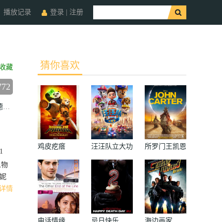
播放记录
登录
|
注册
猜你喜欢
收藏
772
兹
Michelle
Rodriguez
Rochelle Ballard Rochelle Ballard
Keala
鸡皮疙瘩
汪汪队立大功
所罗门王凯恩
1
大电影
人物
（妮
详情
电话情缘
忌日快乐
海边画家