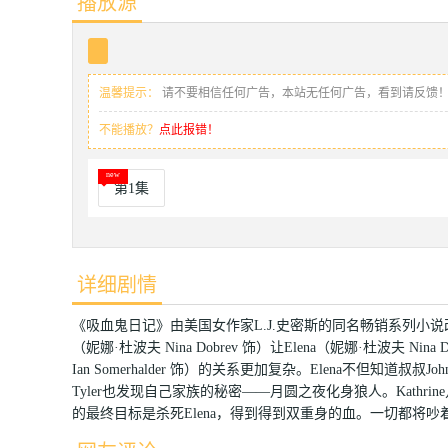
播放源
温馨提示：
请不要相信任何广告，本站无任何广告，看到请反馈
不能播放？
点此报错！
第1集
详细剧情
《吸血鬼日记》由美国女作家L.J.史密斯的同名畅销系列小说改
（妮娜·杜波夫 Nina Dobrev 饰）让Elena（妮娜·杜波夫 Nina 
Ian Somerhalder 饰）的关系更加复杂。Elena不但知道叔
Tyler也发现自己家族的秘密——月圆之夜化身狼人。Kathrin
的最终目标是杀死Elena，得到得到双重身的血。一切都将吵着不