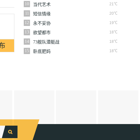
10
21℃
当代艺术
11
20℃
短信情缘
12
19℃
永不妥协
13
18℃
欲望都市
14
18℃
73舰队潜艇战
15
18℃
卧底肥妈