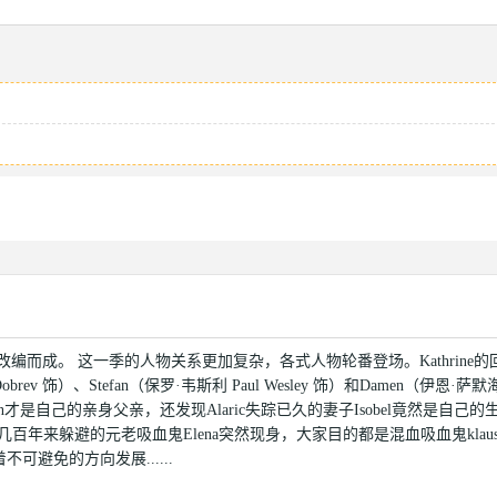
！
编而成。 这一季的人物关系更加复杂，各式人物轮番登场。Kathrine的
Dobrev 饰）、Stefan（保罗·韦斯利 Paul Wesley 饰）和Damen（伊恩·萨
叔John才是自己的亲身父亲，还发现Alaric失踪已久的妻子Isobel竟然是自己的
e几百年来躲避的元老吸血鬼Elena突然现身，大家目的都是混血吸血鬼klaus。
可避免的方向发展......