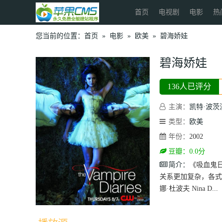
首页
电视剧
电影
热
您当前的位置：
首页
»
电影
»
欧美
»
碧海娇娃
碧海娇娃
136人已评分
主演：
凯特·波茨
类型：
欧美
年份：
2002
豆瓣：0.0分
简介：
《吸血鬼日
关系更加复杂，各式人物轮
娜·杜波夫 Nina D...