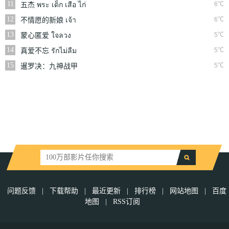
11
6℃
五杰 พระ เด็ก เสือ ไก่
วอก
12
6℃
不情愿的新娘 เจ้า
สาวจำยอม
13
5℃
蒙心匿爱 ใจลวง
14
5℃
真爱不忘 รักไม่ลืม
15
5℃
暹罗决：九神战甲
问题反馈
|
下载帮助
|
最近更新
|
排行榜
|
网站地图
|
百度
地图
|
RSS订阅