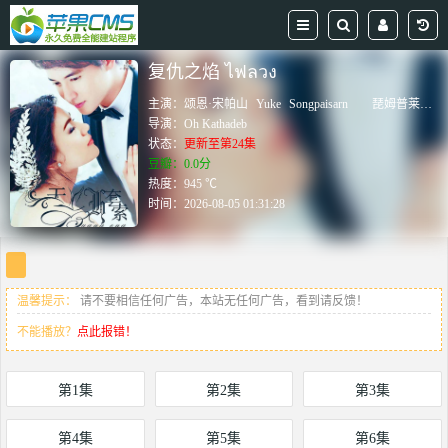
复仇之焰 ไฟลวง
主演：
颂恩·宋帕山
Yuke
Songpaisarn
琵姆普莱帕·唐普莱坡恩
导演：
Oh Kathadeb
状态：
更新至第24集
豆瓣：0.0分
热度：945 ℃
时间：
2026-08-05 01:31:28
温馨提示：
请不要相信任何广告，本站无任何广告，看到请反馈！
不能播放？
点此报错！
第1集
第2集
第3集
第4集
第5集
第6集