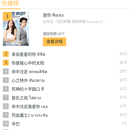
热播榜
หัวใจ
พรหมลิขิต
是你 คือเธอ
1
吉拉瓦（尤拉萨雅·斯帕邦德 Urassaya S...
播放指数:66℃
查看详情
2
53℃
来自星星的你 ลิขิต
รักข้ามดวงดาว
3
35℃
你是我心中的太阳
ฟ้ามีตะวัน
4
26℃
命中注定 พรหมลิขิต
5
18℃
心之特许 สัมปทาน
หัวใจ
6
15℃
死神的十字路口 สี่
แพร่ง
7
14℃
复仇之焰 ไฟลวง
8
13℃
命中注定我爱你 เธอ
คือพรหมลิขิต
9
10℃
烈血暹士2 บางระจัน
10
7℃
辛巴