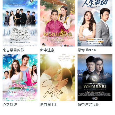
来自星星的你
命中注定
是你 คือเธอ
ลิขิตรักข้าม
พรหมลิขิต
ดวงดาว
心之特许
烈血暹士2
命中注定我爱
สัมปทาน
บางระจัน
你 เธอคือ