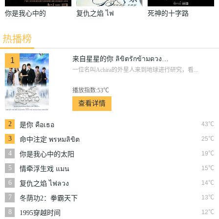
你是我心中的
复仇之焰 ไฟ
死神的十字路
太阳 ฟ้ามี
ลวง
口 สี่แพร่ง
热播榜
ตะวัน
来自星星的你 ลิขิตรักข้ามดวงดาว
1
一位名叫Achira的外星人来到地球进行研究，看...
播放指数:53℃
查看详情
2
43℃
是你 คือเธอ
3
25℃
命中注定 พรหมลิขิต
4
19℃
你是我心中的太阳
ฟ้ามีตะวัน
5
15℃
情牵浮生戏 แมน
สรวง
6
14℃
复仇之焰 ไฟลวง
7
13℃
冬荫功2：拳霸天下
ต้มยำกุ้ง
8
12℃
1995穿越时间