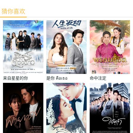
猜你喜欢
来自星星的你
是你 คือเธอ
命中注定
ลิขิตรักข้าม
พรหมลิขิต
ดวงดาว