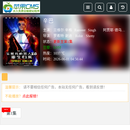
辛巴
主演：
兰维尔·辛格
Ranveer
Singh
阿贾耶·德乌干
A
导演：
罗希特·谢迪
Rohit
Shetty
状态：
更新至第1集
豆瓣：0.0分
热度：1037 ℃
时间：
2026-06-01 04:56:44
温馨提示：
请不要相信任何广告，本站无任何广告，看到请反馈！
不能播放？
点此报错！
第1集