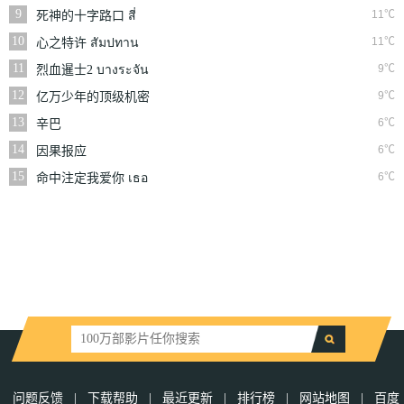
9
11℃
死神的十字路口 สี่
แพร่ง
10
11℃
心之特许 สัมปทาน
หัวใจ
11
9℃
烈血暹士2 บางระจัน
12
9℃
亿万少年的顶级机密
13
6℃
辛巴
14
6℃
因果报应
15
6℃
命中注定我爱你 เธอ
คือพรหมลิขิต
问题反馈
|
下载帮助
|
最近更新
|
排行榜
|
网站地图
|
百度