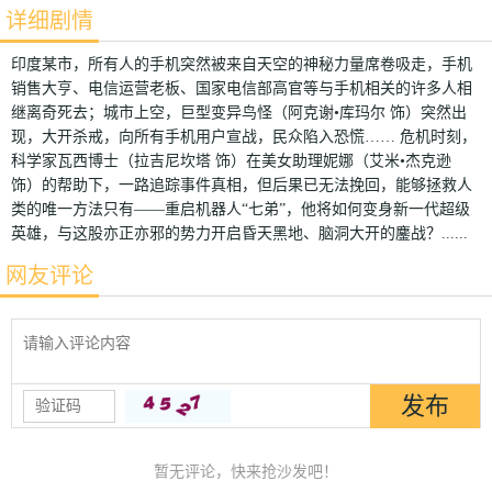
详细剧情
印度某市，所有人的手机突然被来自天空的神秘力量席卷吸走，手机
销售大亨、电信运营老板、国家电信部高官等与手机相关的许多人相
继离奇死去；城市上空，巨型变异鸟怪（阿克谢•库玛尔 饰）突然出
现，大开杀戒，向所有手机用户宣战，民众陷入恐慌…… 危机时刻，
科学家瓦西博士（拉吉尼坎塔 饰）在美女助理妮娜（艾米•杰克逊
饰）的帮助下，一路追踪事件真相，但后果已无法挽回，能够拯救人
类的唯一方法只有——重启机器人“七弟”，他将如何变身新一代超级
英雄，与这股亦正亦邪的势力开启昏天黑地、脑洞大开的鏖战？......
网友评论
暂无评论，快来抢沙发吧！