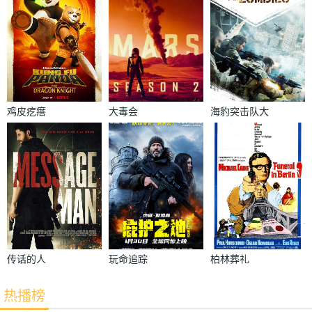
鸡皮疙瘩
大毒会
海豹突击队大
战僵尸
传话的人
玩命追踪
柏林葬礼
热播榜