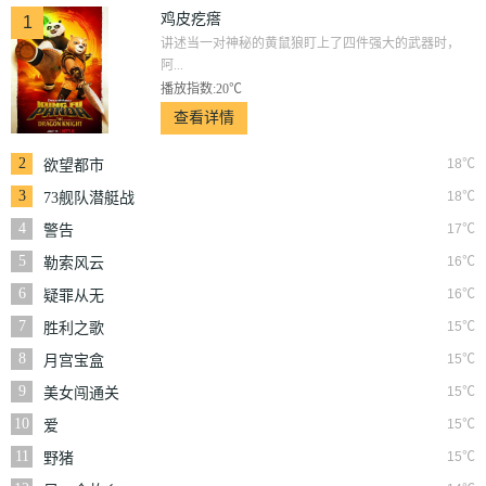
鸡皮疙瘩
1
讲述当一对神秘的黄鼠狼盯上了四件强大的武器时，
阿...
播放指数:20℃
查看详情
2
18℃
欲望都市
3
18℃
73舰队潜艇战
4
17℃
警告
5
16℃
勒索风云
6
16℃
疑罪从无
7
15℃
胜利之歌
8
15℃
月宫宝盒
9
15℃
美女闯通关
10
15℃
爱
11
15℃
野猪