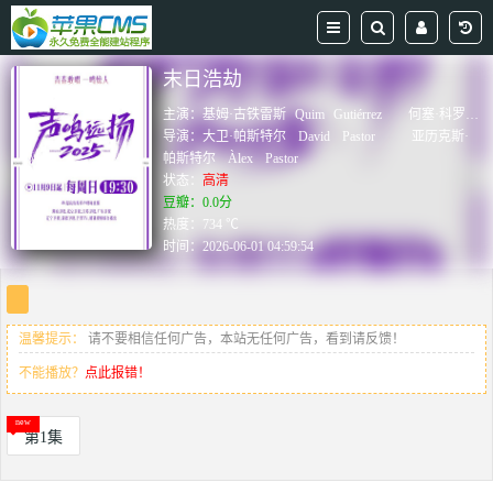
末日浩劫
主演：
基姆·古铁雷斯
Quim
Gutiérrez
何塞·科罗纳多
导演：
大卫·帕斯特尔
David
Pastor
亚历克斯·
帕斯特尔
Àlex
Pastor
状态：
高清
豆瓣：0.0分
热度：734 ℃
时间：
2026-06-01 04:59:54
温馨提示：
请不要相信任何广告，本站无任何广告，看到请反馈！
不能播放？
点此报错！
第1集