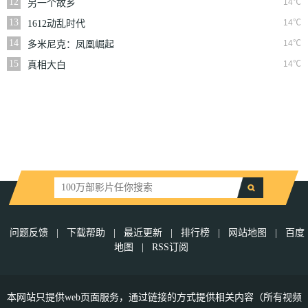
12
14℃
另一个故乡
13
14℃
1612动乱时代
14
14℃
多米尼克：凤凰崛起
15
14℃
真相大白
问题反馈
|
下载帮助
|
最近更新
|
排行榜
|
网站地图
|
百度
地图
|
RSS订阅
本网站只提供web页面服务，通过链接的方式提供相关内容（所有视频