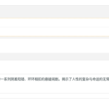
！
的一系列阴差阳错、环环相扣的悬疑闹剧。揭示了人性的复杂与命运的无