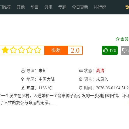
门推荐
其他
动画
资讯
专题
今日更新
排行榜
会员
2.0
370
很差
导演：
未知
状态：
高清
地区：
中国大陆
语言：
未录入
热度：1136 ℃
时间：
2026-06-01 04:51:2
了一个发生在乡村，因逼婚和一个翡翠镯子而引发的一系列阴差阳错、环
了人性的复杂与命运的无常。...