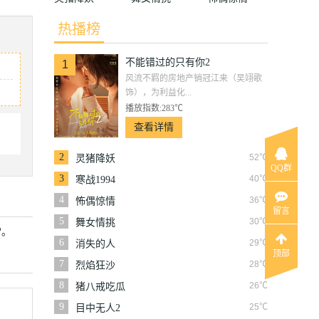
热播榜
不能错过的只有你2
1
风流不羁的房地产销冠江来（吴翊歌
饰），为利益化...
播放指数:283℃
查看详情
2
52℃
灵猪降妖
QQ群
3
40℃
寒战1994
4
36℃
怖偶惊情
留言
5
30℃
舞女情挑
常。
6
29℃
消失的人
顶部
7
28℃
烈焰狂沙
8
26℃
猪八戒吃瓜
9
25℃
目中无人2