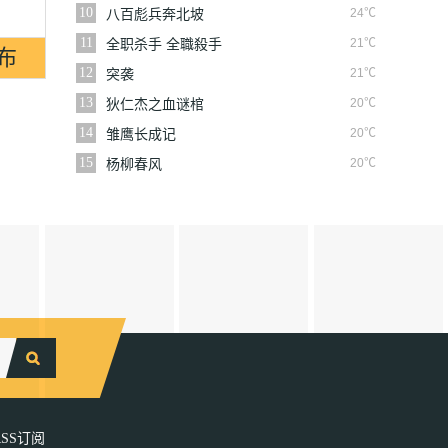
10
24℃
八百彪兵奔北坡
11
21℃
全职杀手 全職殺手
12
21℃
突袭
13
20℃
狄仁杰之血谜棺
14
20℃
雏鹰长成记
15
20℃
杨柳春风
RSS订阅