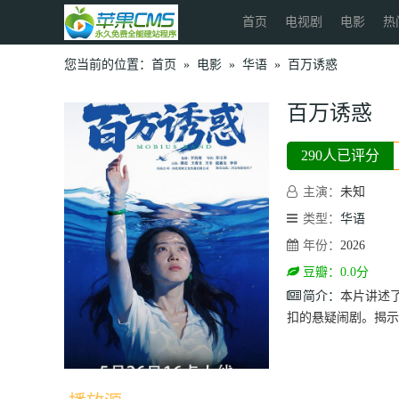
首页
电视剧
电影
热
您当前的位置：
首页
»
电影
»
华语
»
百万诱惑
百万诱惑
290人已评分
主演：
未知
类型：
华语
年份：
2026
豆瓣：0.0分
简介：
本片讲述
扣的悬疑闹剧。揭示