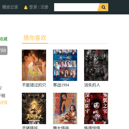
播放记录
登录
|
注册
猜你喜欢
收藏
788
不能错过的只
寒战1994
消失的人
2
有你2
环相
详情
灵猪降妖
舞女情挑
怖偶惊情