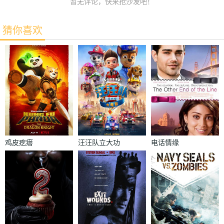
暂无评论，快来抢沙发吧！
猜你喜欢
鸡皮疙瘩
汪汪队立大功
电话情缘
大电影