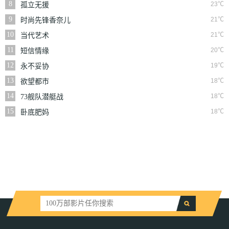
8
23℃
孤立无援
9
21℃
时尚先锋香奈儿
10
21℃
当代艺术
11
20℃
短信情缘
12
19℃
永不妥协
13
18℃
欲望都市
14
18℃
73舰队潜艇战
15
18℃
卧底肥妈