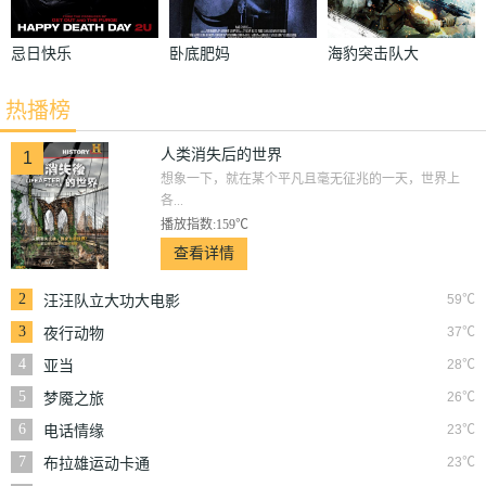
忌日快乐
卧底肥妈
海豹突击队大
战僵尸
热播榜
人类消失后的世界
1
想象一下，就在某个平凡且毫无征兆的一天，世界上
各...
播放指数:159℃
查看详情
2
59℃
汪汪队立大功大电影
3
37℃
夜行动物
4
28℃
亚当
5
26℃
梦魇之旅
6
23℃
电话情缘
7
23℃
布拉雄运动卡通