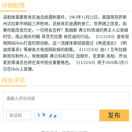
详细剧情
该剧故事聚焦肯尼迪总统遇刺事件，1963年11月22日，美国得克萨斯
州达拉斯市响起三声枪响，总统肯尼迪遇刺身亡，世界随之改变。如
果你能改变历史，一切将会怎样？詹姆斯·弗兰科饰演的男主人公穿越
时空，阻止暗杀约翰·菲茨杰拉德·肯尼迪的行动。 《11/22/63》是有视
频网站Hulu打造的原创剧，这一流媒体曾经接盘过《再造淑女》《明
迪烦事多》等被各大电视网砍掉的剧集。《11/22/63》由J·J·艾布拉姆
斯担任制作人，除詹姆斯·弗兰科和莎拉·加顿外，克里斯·库柏、乔治·
麦凯等演员也将在其中担任重要角色。 《11/22/63》将于2016年2月15
日在Hulu上首播。
网友评论