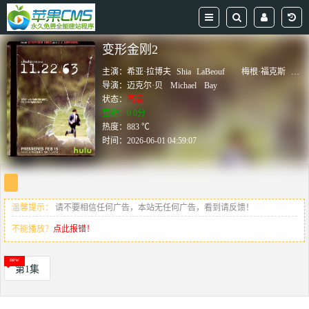
变形金刚2
主演：
希亚·拉博夫
Shia
LaBeouf
梅根·福克斯
Meg
导演：
迈克尔·贝
Michael
Bay
状态：
高清
豆瓣：0.0分
热度：883 ℃
时间：
2026-06-01 04:59:07
温馨提示：
请不要相信任何广告，本站无任何广告，看到请反馈！
不能播放？
点此报错！
第1集