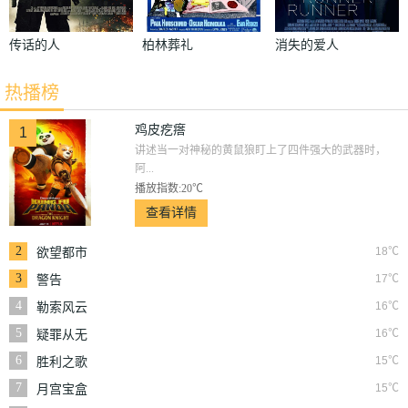
传话的人
柏林葬礼
消失的爱人
热播榜
鸡皮疙瘩
1
讲述当一对神秘的黄鼠狼盯上了四件强大的武器时，
阿...
播放指数:20℃
查看详情
2
18℃
欲望都市
3
17℃
警告
4
16℃
勒索风云
5
16℃
疑罪从无
6
15℃
胜利之歌
7
15℃
月宫宝盒