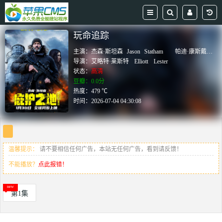
玩命追踪
主演：
杰森·斯坦森
Jason
Statham
帕迪·康斯戴恩
P
导演：
艾略特·莱斯特
Elliott
Lester
状态：
高清
豆瓣：0.0分
热度：479 ℃
时间：
2026-07-04 04:30:08
温馨提示：
请不要相信任何广告，本站无任何广告，看到请反馈！
不能播放？
点此报错！
第1集