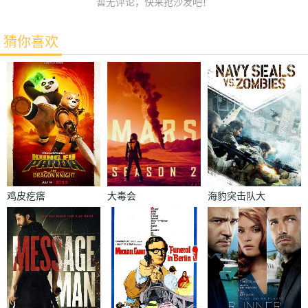
暂无评论，快来抢沙发吧！
猜你喜欢
鸡皮疙瘩
大毒会
海豹突击队大
战僵尸