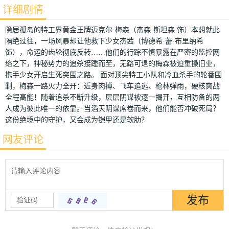
详细剧情
隐居孤岛的特工界黄金王牌迈克尔·梅森（杰森·斯坦森 饰）本想就此
隔绝过往，一场风暴却让他救下少女杰茜（博德希·蕾·布里纳希
饰），命运的齿轮彻底反转……他们的行踪不慎暴露在严密的监控网
络之下，神秘势力的追杀接踵而至，无路可退的梅森被迫重操旧业，
携手少女开启生死突围之路。 面对顶尖特工小队和冷血杀手的轮番围
剿，梅森一路火力全开：近身肉搏、飞车追逃、枪林弹雨，硬核爽战
全程高能！随着追杀不断升级，层层阴谋被逐一揭开，互相防备的两
人成为彼此唯一的依靠。当滔天阴谋席卷而来，他们能否冲破死局？
这份绝境中的守护，又会成为铠甲还是软肋？
网友评论