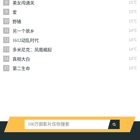
8
15℃
美女闯通关
9
15℃
爱
10
15℃
野猪
11
14℃
另一个故乡
12
14℃
1612动乱时代
13
14℃
多米尼克：凤凰崛起
14
14℃
真相大白
15
14℃
第二生命