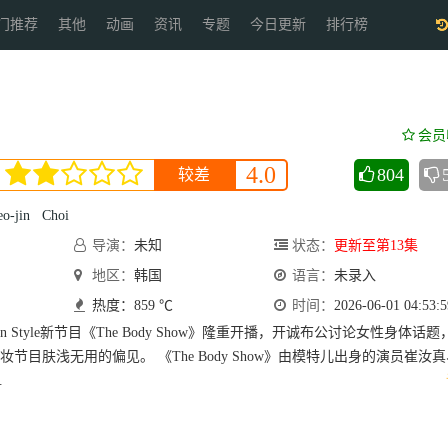
门推荐
其他
动画
资讯
专题
今日更新
排行榜
会员
4.0
804
较差
o-jin
Choi
导演：
未知
状态：
更新至第13集
地区：
韩国
语言：
未录入
热度：859 ℃
时间：
2026-06-01 04:53:5
 Style新节目《The Body Show》隆重开播，开诚布公讨论女性身体话题
节目肤浅无用的偏见。 《The Body Show》由模特儿出身的演员崔汝
.