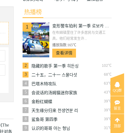
아는 형님
안녕 자두야
热播榜
变形警车珀利 第一季 로보카 폴리 시즌1
1
在布姆镇里住了许多居民与交通工
具，他们经常发生许...
播放指数:165℃
查看详情
2
102℃
隐藏的歌手 第一季 히든싱
어
3
68℃
二十五，二十一 스물다섯
스물하나
4
63℃
巴塔木特攻队
QQ群
5
43℃
会说话的汤姆猫迷你家族
6
39℃
金粉红蝴蝶
留言
7
39℃
天生缘分归来 천생연분 리
턴즈
8
39℃
鲨鱼哥 第四季
The
顶部
9
31℃
认识的哥哥 아는 형님
绍针对各