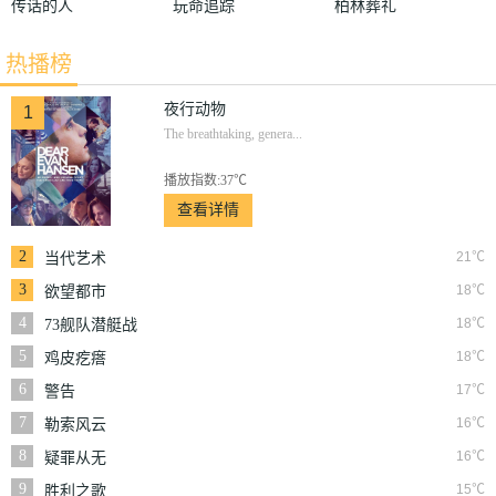
传话的人
玩命追踪
柏林葬礼
热播榜
夜行动物
1
The breathtaking, genera...
播放指数:37℃
查看详情
2
21℃
当代艺术
3
18℃
欲望都市
4
18℃
73舰队潜艇战
5
18℃
鸡皮疙瘩
6
17℃
警告
7
16℃
勒索风云
8
16℃
疑罪从无
9
15℃
胜利之歌