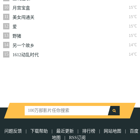
10
15℃
月宫宝盒
11
15℃
美女闯通关
12
15℃
爱
13
15℃
野猪
14
14℃
另一个故乡
15
14℃
1612动乱时代
问题反馈
|
下载帮助
|
最近更新
|
排行榜
|
网站地图
|
百度
地图
|
RSS订阅