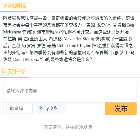
详细剧情
随着猫头鹰法庭被摧毁，泰奇病毒的余波使这座城市陷入瘫痪，哥谭
市黑社会中每个幸存的恶棍都在争夺权力，吉姆·戈登(本·麦肯锡 Ben
McKenzie 饰)和哥谭市警察局将忙得不可开交。而这些还只是开始，
在拉斯·奥·古(亚历山大·希迪格 Alexander Siddig 饰)构成了一些威胁
后，企鹅人(罗宾·罗德·泰勒 Robin Lord Taylor 饰)会重新获得哥谭之
王的头衔吗？第四季将会有哪些新的恶棍出现？布鲁斯·韦恩(大卫·马
佐兹 David Mazouz 饰)的最终命运将会是什么？
网友评论
暂无评论，快来抢沙发吧！