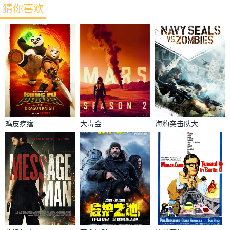
猜你喜欢
鸡皮疙瘩
大毒会
海豹突击队大
战僵尸