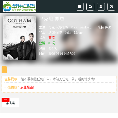
马克思·佩恩
主演：
马克·沃尔伯格
Mark
Wahlberg
米拉·库尼斯
导演：
约翰·摩尔
John
Moore
状态：
高清
豆瓣：0.0分
热度：434 ℃
时间：
2026-06-01 04:57:20
温馨提示：
请不要相信任何广告，本站无任何广告，看到请反馈！
不能播放？
点此报错！
第1集