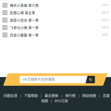
11
75℃
睡衣小英雄 第六季
12
66℃
犯罪心理 第五季
13
63℃
蔬菜小恐龙 第一季
14
56℃
飞哥与小佛 第一季
15
49℃
百变小露露 第一季
问题反馈
|
下载帮助
|
最近更新
|
排行榜
|
网站地图
|
百度
地图
|
RSS订阅