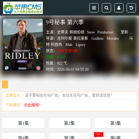
9号秘事 第六季
主演：
史蒂夫·佩姆伯顿
Steve
Pemberton
里斯·谢尔史密斯
导演：
吉列尔莫·莫拉莱斯
Guillem
Morales
马
特·利普西
Matt
Lipsey
状态：
更新至第6集
豆瓣：0.0分
热度：922 ℃
时间：
2026-06-01 04:59:20
温馨提示：
请不要相信任何广告，本站无任何广告，看到请反馈！
不能播放？
点此报错！
第1集
第2集
第3集
第4集
第5集
第6集