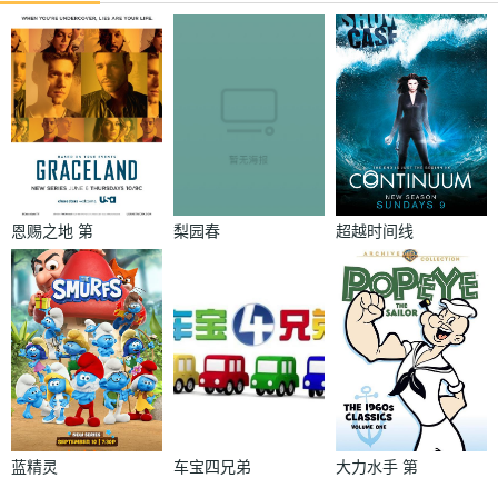
恩赐之地 第
梨园春
超越时间线
一季
第二季
蓝精灵
车宝四兄弟
大力水手 第