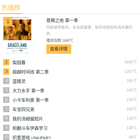
一季
热播榜
恩赐之地 第一季
1
你能够想象吗，来自缉毒署、联邦调查局和海关署的
那...
播放指数:5680℃
查看详情
2
3995℃
梨园春
3
1357℃
超越时间线 第二季
4
281℃
蓝精灵
5
245℃
大力水手 第一季
6
218℃
小卡车利奥 第一季
7
184℃
车宝四兄弟
8
139℃
我的汤姆猫短片
9
108℃
和翻斗车伊森学习
10
84℃
炽爱游戏 เกมเสน่หา