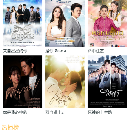
来自星星的你
是你 คือเธอ
命中注定
ลิขิตรักข้าม
พรหมลิขิต
ดวงดาว
你是我心中的
烈血暹士2
死神的十字路
太阳 ฟ้ามี
บางระจัน
口 สี่แพร่ง
热播榜
ตะวัน