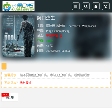
鳄口逃生
主演：
提拉德·翁坡帕
Theeradeth
Wonpuapan
导演：
Ping Lumpraploeng
状态：
更新至第1集
豆瓣：0.0分
热度：51 ℃
时间：
2026-06-01 04:56:48
温馨提示：
请不要相信任何广告，本站无任何广告，看到请反馈！
不能播放？
点此报错！
第1集