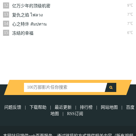
12
9℃
亿万少年的顶级机密
13
7℃
复仇之焰 ไฟลวง
14
7℃
心之特许 สัมปทาน
หัวใจ
15
6℃
冻结的幸福
问题反馈
|
下载帮助
|
最近更新
|
排行榜
|
网站地图
|
百度
地图
|
RSS订阅
本网站只提供web页面服务，通过链接的方式提供相关内容（所有视频