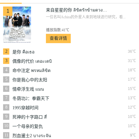
来自星星的你 ลิขิตรักข้ามดวงดาว
1
一位名叫Achira的外星人来到地球进行研究，看...
播放指数:41℃
查看详情
2
36℃
是你 คือเธอ
3
31℃
偶像的代价 เดอะเดบิ
วต์อวสานไอดอล
4
18℃
命中注定 พรหมลิขิต
5
17℃
你是我心中的太阳
ฟ้ามีตะวัน
6
15℃
情牵浮生戏 แมน
สรวง
7
13℃
冬荫功2：拳霸天下
ต้มยำกุ้ง
8
12℃
1995穿越时间
9
10℃
死神的十字路口 สี่
แพร่ง
10
10℃
一个母亲的复仇
11
9℃
烈血暹士2 บางระจัน