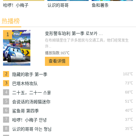
哈啰！小梅子
认识的哥哥
鱼和薯条
안녕 자두야
아는 형님
热播榜
变形警车珀利 第一季 로보카 폴리 시즌1
1
在布姆镇里住了许多居民与交通工具，他们经常发生
许...
播放指数:165℃
查看详情
2
102℃
隐藏的歌手 第一季
히든싱어
3
73℃
巴塔木特攻队
4
68℃
二十五，二十一 스물
다섯 스물하나
5
51℃
会说话的汤姆猫迷你
家族
6
40℃
鲨鱼哥 第四季
7
37℃
哈啰！小梅子 안녕
자두야
8
35℃
认识的哥哥 아는 형님