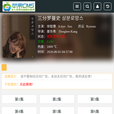
三分罗曼史 삼분로망스
主演：
徐智蕙
Ji-hye
Seo
厉云
Ryeoun
导演：
姜东希
Donghee-Kang
状态：
更新至第10集
豆瓣：0.0分
热度：1009 ℃
时间：
2026-06-01 04:57:00
温馨提示：
请不要相信任何广告，本站无任何广告，看到请反馈！
不能播放？
点此报错！
第1集
第2集
第3集
第4集
第5集
第6集