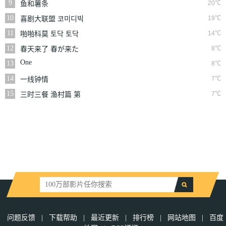
9
20℃
鱼和薯条
10
19℃
喜剧大联盟 코미디빅
리그
11
14℃
啪啪科莫 토닥 토닥
꼬모
12
8℃
春天来了 春が来た
One
13
8℃
14
7℃
一线钟情
15
7℃
三时三餐 渔村篇 第
二季 삼시세끼 - 어촌
편2
问题反馈
|
下载帮助
|
最近更新
|
排行榜
|
网站地图
|
百度