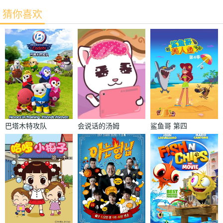
猜你喜欢
巴塔木特攻队
会说话的汤姆
鲨鱼哥 第四
猫迷你家族
季