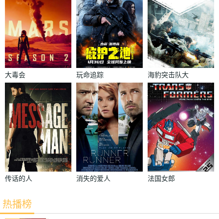
大毒会
玩命追踪
海豹突击队大
战僵尸
传话的人
消失的爱人
法国女郎
热播榜