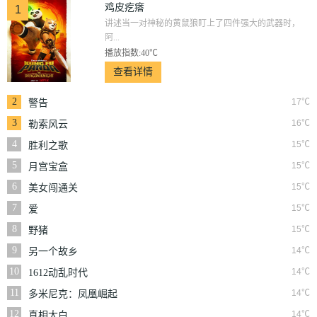
鸡皮疙瘩
1
讲述当一对神秘的黄鼠狼盯上了四件强大的武器时，
阿...
播放指数:40℃
查看详情
2
17℃
警告
3
16℃
勒索风云
4
15℃
胜利之歌
5
15℃
月宫宝盒
6
15℃
美女闯通关
7
15℃
爱
8
15℃
野猪
9
14℃
另一个故乡
10
14℃
1612动乱时代
11
14℃
多米尼克：凤凰崛起
12
14℃
真相大白