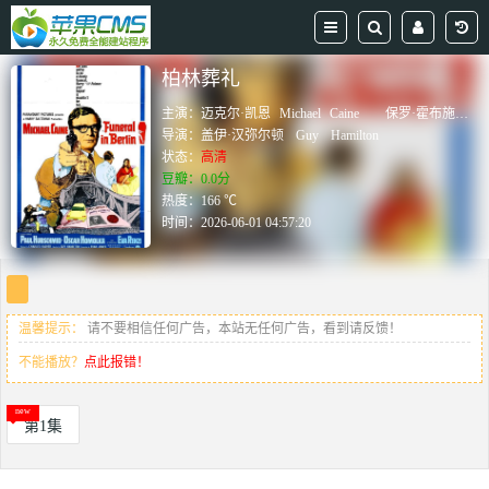
柏林葬礼
主演：
迈克尔·凯恩
Michael
Caine
保罗·霍布施米特
导演：
盖伊·汉弥尔顿
Guy
Hamilton
状态：
高清
豆瓣：0.0分
热度：166 ℃
时间：
2026-06-01 04:57:20
温馨提示：
请不要相信任何广告，本站无任何广告，看到请反馈！
不能播放？
点此报错！
第1集