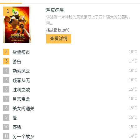
鸡皮疙瘩
1
讲述当一对神秘的黄鼠狼盯上了四件强大的武器时，
阿...
播放指数:20℃
查看详情
2
18℃
欲望都市
3
17℃
警告
4
16℃
勒索风云
5
16℃
疑罪从无
6
15℃
胜利之歌
7
15℃
月宫宝盒
8
15℃
美女闯通关
9
15℃
爱
10
15℃
野猪
11
14℃
另一个故乡