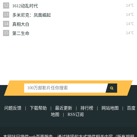
12
14℃
1612动乱时代
13
14℃
多米尼克：凤凰崛起
14
14℃
真相大白
15
14℃
第二生命
问题反馈
|
下载帮助
|
最近更新
|
排行榜
|
网站地图
|
百度
地图
|
RSS订阅
本网站只提供web页面服务，通过链接的方式提供相关内容（所有视频