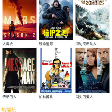
大毒会
玩命追踪
海豹突击队大
战僵尸
传话的人
柏林葬礼
消失的爱人
热播榜