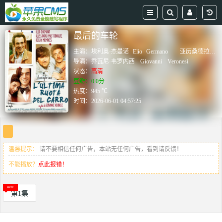
最后的车轮
主演：
埃利奥·杰曼诺
Elio
Germano
亚历桑德拉·马斯特罗纳迪
导演：
乔瓦尼·韦罗内西
Giovanni
Veronesi
状态：
高清
豆瓣：0.0分
热度：945 ℃
时间：
2026-06-01 04:57:25
温馨提示：
请不要相信任何广告，本站无任何广告，看到请反馈！
不能播放？
点此报错！
第1集