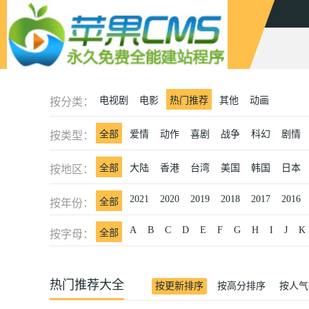
电视剧
电影
热门推荐
其他
动画
按分类：
全部
爱情
动作
喜剧
战争
科幻
剧情
按类型：
全部
大陆
香港
台湾
美国
韩国
日本
按地区：
2021
2020
2019
2018
2017
2016
全部
按年份：
A
B
C
D
E
F
G
H
I
J
K
全部
按字母：
热门推荐大全
按更新排序
按高分排序
按人气