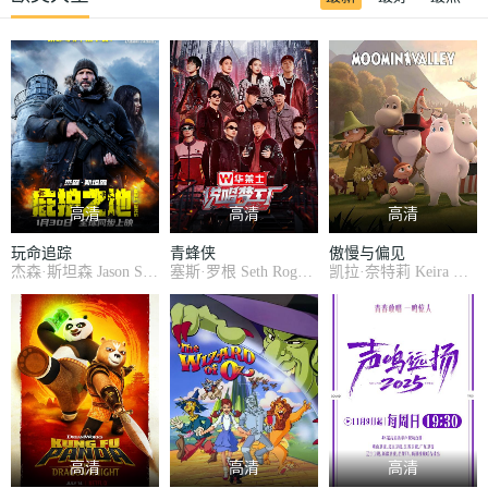
高清
高清
高清
玩命追踪
青蜂侠
傲慢与偏见
杰森·斯坦森 Jason Statham , 帕迪·康斯戴恩 Paddy Considine , 艾丹·吉伦 Aidan Gillen , 扎威·阿什顿 Zawe Ashton , 大卫·莫瑞瑟 David Morrissey , 奈德·丹内利 Ned Dennehy , 马克·里朗斯 Mark Rylance , 路克·伊凡斯 Luke Evans , 尼基·汉森 Nicky Henson , 理查德·瑞德尔 Richard Riddell , 罗恩·多纳基 Ron Donachie , 纳比勒·埃卢比
塞斯·罗根 Seth Rogen , 周杰伦 Jay Chou , 卡梅隆·迪亚兹 Cameron Diaz , 克里斯托弗·瓦尔兹 Christoph Waltz , 汤姆·威尔金森 Tom Wilkinson , 大卫·哈伯 David Harbour , 爱德华·詹姆斯·奥莫斯 Edward James Olmos , 杰米·哈里斯 Jamie Harris , 查德·科尔曼 Chad Coleman , 爱德华·福隆 Edward Furlong , 詹姆斯·弗兰科 James Franco ,
凯拉·奈特莉 Keira Knightley , 马修·麦克费登 Matthew Macfadyen , 唐纳德·萨瑟兰 Donald Sutherland , 布兰达·布莱斯 Brenda Blethyn , 凯瑞·穆里根 Carey Mulligan , 裴淳华 Rosamund Pike , 吉娜·马隆 Jena Malone , 妲露拉·莱莉 Talulah Riley , 朱迪·丹奇 Judi Dench , 西蒙·伍兹 Simon Woods , 克劳迪·布莱克利 Claudie Blakle
高清
高清
高清