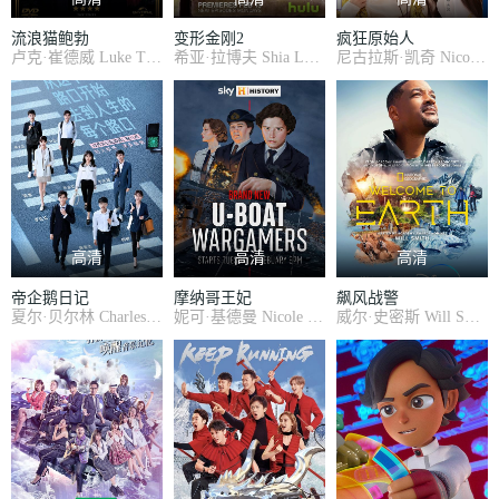
流浪猫鲍勃
变形金刚2
疯狂原始人
卢克·崔德威 Luke Treadaway , 猫鲍勃 Bob the Cat , 露塔·格德米纳斯 Ruta Gedmintas , 琼安·弗洛加特 Joanne Froggatt , 安东尼·海德 Anthony Head , 戴伦·伊万斯 Darren Evans , 里维拉·吉迪恩 Llewella Gideon , 洛琳·阿什伯恩 Lorraine Ashbourne , 阿卡巴尔·库尔塔 Akbar Kurtha , 约翰·亨肖 John Henshaw , 贝丝·戈达德 Beth Godda
希亚·拉博夫 Shia LaBeouf , 梅根·福克斯 Megan Fox , 乔什·杜哈明 Josh Duhamel , 泰瑞斯·吉布森 Tyrese Gibson , 约翰·特托罗 John Turturro , 拉蒙·罗德里格兹 Ramon Rodriguez , 凯文·杜恩 Kevin Dunn , 朱丽叶·怀特 Julie White , 伊莎贝尔·卢卡斯 Isabel Lucas , 约翰·本杰明·海基 John Benjamin Hickey , 马修·马斯登 Matthew Marsde
尼古拉斯·凯奇 Nicolas Cage , 艾玛·斯通 Emma Stone , 瑞安·雷诺兹 Ryan Reynolds , 凯瑟琳·基纳 Catherine Keener , 克萝丽丝·利奇曼 Cloris Leachman , 克拉克·杜克 Clark Duke , 克里斯·桑德斯 Chris Sanders , 兰迪·汤姆 Randy Thom , 梁家辉 Tony Leung , 范晓萱 Mavis Fan
高清
高清
高清
帝企鹅日记
摩纳哥王妃
飙风战警
夏尔·贝尔林 Charles Berling , 罗曼娜·波琳热 Romane Bohringer , 儒勒·斯楚克 Jules Sitruk , 神木隆之介 Ryûnosuke Kamiki , 何炅 Jiong He , 大泽隆夫 Takao Ôsawa , 石田光 Hikari Ishida , 阿米达普·巴强 Amitabh Bachchan , 苏菲·格拉宝 Sofie Gråbøl , 约斯塔·埃克曼 Gösta Ekman , 马雷克·孔德拉特 Marek Kondrat , Fiorell
妮可·基德曼 Nicole Kidman , 帕斯·贝加 Paz Vega , 米洛·文堤米利亚 Milo Ventimiglia , 蒂姆·罗斯 Tim Roth , 帕克·波西 Parker Posey , 杰拉丁·萨莫维尔 Geraldine Somerville , 德里克·雅各比 Derek Jacobi , 弗兰克·兰格拉 Frank Langella , 罗杰·阿什顿-格里菲斯 Roger Ashton-Griffiths , 尼古拉斯·法瑞尔 Nicholas Farrell , 罗伯特·
威尔·史密斯 Will Smith , 凯文·克莱恩 Kevin Kline , 肯尼思·布拉纳 Kenneth Branagh , 萨尔玛·海耶克 Salma Hayek , M·埃梅特·沃尔什 M. Emmet Walsh , 泰德·拉文 Ted Levine , 弗雷德里克·范·德·瓦尔 Frederique Van Der Wal , 穆赛塔·万德 Musetta Vander , Sofia Eng Sofia Eng , 白灵 Ling Bai , 嘉丝莉·毕薇斯 Garcelle Beauv