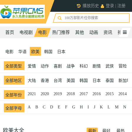
播放历史
登录
|
注册
首页
电视剧
电影
热门推荐
其他
动画
资讯
排行榜
电影
华语
欧美
韩国
日本
全部
类型
爱情
动作
喜剧
战争
科幻
剧情
武侠
冒险
全部
地区
大陆
香港
台湾
美国
韩国
日本
泰国
新加坡
2021
2020
2019
2018
2017
2016
2015
2014
全部
年份
A
B
C
D
E
F
G
H
I
J
K
L
M
N
全部
字母
欧美大全
最新
最好
最热