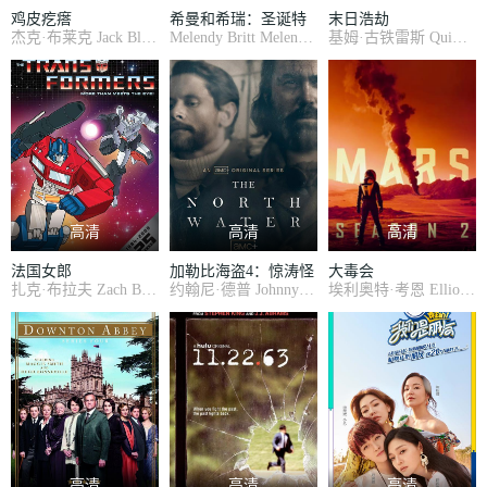
鸡皮疙瘩
希曼和希瑞：圣诞特
末日浩劫
杰克·布莱克 Jack Black , 迪兰·明奈特 Dylan Minnette , 奥德娅·拉什 Odeya Rush , 艾米·莱安 Amy Ryan , 瑞恩·李 Ryan Lee , 吉莉恩·贝尔 Jillian Bell , 豪斯顿·塞奇 Halston Sage , 肯·马里诺 Ken Marino , 库梅尔·南贾尼 Kumail Nanjiani , 斯蒂文·克鲁格 Steven Krueger , 卡兰·索尼 Karan Soni , E·罗杰·米切尔 E. Roger Mitchel
Melendy Britt Melendy Britt , Linda Gary Linda Gary , 艾伦·欧朋海默 Alan Oppenheimer , 乔治·第桑佐 George DiCenzo , 娄·谢默 Lou Scheimer , R·D·罗伯 R.D. Robb
基姆·古铁雷斯 Quim Gutiérrez , 何塞·科罗纳多 José Coronado , 玛尔塔·埃图拉 Marta Etura , 拉蒂西亚·多瑞拉 Leticia Dolera , 米克尔·伊格莱西亚斯 Mikel Iglesias , 伊万·马萨格 Iván Massagué , 佩雷·文图拉 Pere Ventura , 路易斯·索莱尔 Lluís Soler , 阿卜杜勒拉蒂夫·哈威达尔 Abdelatif Hwidar , 法拉·哈米德 Farah Hamed , 莉莉·莫雷特 Lil
别篇
高清
高清
高清
法国女郎
加勒比海盗4：惊涛怪
大毒会
扎克·布拉夫 Zach Braff , 凡妮莎·哈金斯 Vanessa Hudgens , 威廉·菲克纳 William Fichtner , 夏洛特·奥宾 Charlotte Aubin , 伊夫林·布洛初 Evelyne Brochu , Muriel Dutil Muriel Dutil , 琪娅·勒弗朗索瓦 Kÿlla Lefrançois , 凯瑟琳·德·赛威 Catherine De Seve , 杰克·莫洛伊·勒戈 Jack Molloy Legault
约翰尼·德普 Johnny Depp , 佩内洛普·克鲁兹 Penélope Cruz , 杰弗里·拉什 Geoffrey Rush , 伊恩·麦柯肖恩 Ian McShane , 凯文·麦克纳利 Kevin McNally , 山姆·克拉弗林 Sam Claflin , 阿斯特丽德·伯格斯-弗瑞斯贝 Àstrid Bergès-Frisbey , 斯蒂芬·格拉汉姆 Stephen Graham , 基思·理查兹 Keith Richards , 理查德·格雷弗斯 Richard Griffiths ,
埃利奥特·考恩 Elliot Cowan , 艾洛蒂·袁 Elodie Yung , 乔纳森·普雷斯 Jonathan Pryce , 罗伯特·巴瑟斯特 Robert Bathurst , 王汉斌 Benedict Wong , 科斯马·肖 Cosima Shaw , 格辛·安东尼 Gethin Anthony , 哈里·劳埃德 Harry Lloyd , 约瑟夫·阿尔京 Josef Altin , 杰夫.伯顿 Geoff Breton , Peter Bathurst Peter Bathurst
浪
高清
高清
高清