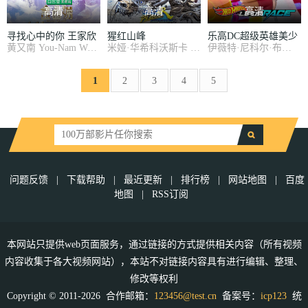
高清
高清
高清
寻找心中的你 王家欣
猩红山峰
乐高DC超级英雄美少
黄又南 You-Nam Wong , 吴千语 Karena Ng , 刘美君 Mei-Guan Lau , 梁咏琪 Gigi Leung , 李克勤 Hacken Lee , 泰臣 Tyson Chak , 尹扬明 Yeung Ming Wan , 单立文 Pal Sinn , 白彪 Jason Pai , 夏嫣 Yan Xia , 谭耀文 Patrick Tam , 雪梨 Lei Suet , 周俊伟 Lawrence Chou , 龚慈恩 Mimi Kung , 梁雍婷 Rachel Leung ,
米娅·华希科沃斯卡 Mia Wasikowska , 杰西卡·查斯坦 Jessica Chastain , 汤姆·希德勒斯顿 Tom Hiddleston , 查理·汉纳姆 Charlie Hunnam , 吉姆·比弗 Jim Beaver , 伯恩·戈曼 Burn Gorman , 莱斯利·霍普 Leslie Hope , 道格·琼斯 Doug Jones , 乔纳森·海德 Jonathan Hyde , 布鲁斯·格雷 Bruce Gray , 艾米莉·库茨 Emily Coutts , 布里吉特·鲁滨
伊薇特·尼科尔·布朗 Yvette Nicole Brown , 格雷格·西佩斯 Greg Cipes , Romi Dames Romi Dames , 格蕾·德丽斯勒 Grey DeLisle , 约翰·迪·马吉欧 John Di Maggio , 乔什·基顿 Josh Keaton
女：超级罪犯中学
1
2
3
4
5
问题反馈
|
下载帮助
|
最近更新
|
排行榜
|
网站地图
|
百度
地图
|
RSS订阅
本网站只提供web页面服务，通过链接的方式提供相关内容（所有视频
内容收集于各大视频网站），本站不对链接内容具有进行编辑、整理、
修改等权利
Copyright © 2011-2026 合作邮箱：
123456@test.cn
备案号：
icp123
统