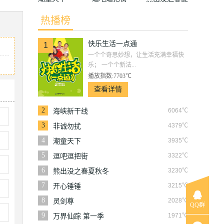
秋冬
热播榜
快乐生活一点通
1
一个个奇思妙想，让生活充满幸福快
乐； 一个个新法...
播放指数:7703℃
查看详情
2
6064℃
海峡新干线
3
4379℃
非诚勿扰
4
3935℃
潮童天下
5
3322℃
逗吧逗把街
6
3230℃
熊出没之春夏秋冬
7
3215℃
开心锤锤
8
2028℃
灵剑尊
QQ群
9
1971℃
万界仙踪 第一季