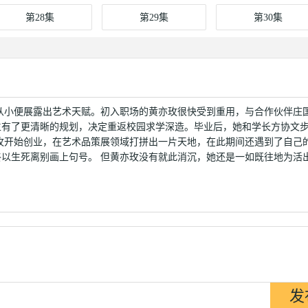
第28集
第29集
第30集
从小便展露出艺术天赋。初入职场的黄亦玫很快受到重用，与合作伙伴庄
生有了更清晰的规划，决定重返校园求学深造。毕业后，她和学长方协文
玫开始创业，在艺术品策展领域打拼出一片天地，在此期间还遇到了自己
以生死离别画上句号。 但黄亦玫没有就此消沉，她还是一如既往地为活