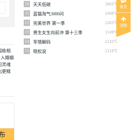
10
1803℃
天天低碳
留言
11
1488℃
蓝猫淘气3000问
12
1283℃
完美世界 第一季
顶部
13
1149℃
男生女生向前冲 第十三季
14
1133℃
军情解码
国栋相
15
1119℃
晓松说
步入婚姻
的灵魂
出更精