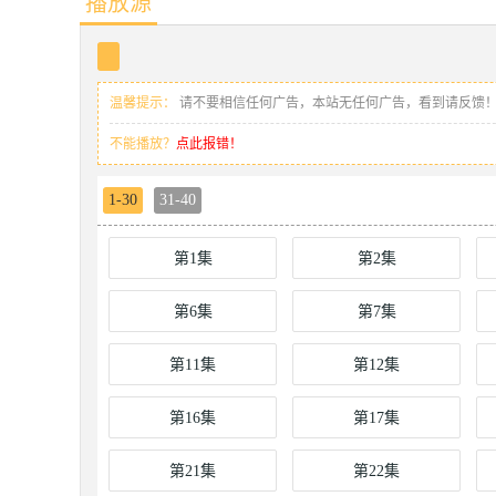
播放源
温馨提示：
请不要相信任何广告，本站无任何广告，看到请反馈
不能播放？
点此报错！
1-30
31-40
第1集
第2集
第6集
第7集
第11集
第12集
第16集
第17集
第21集
第22集