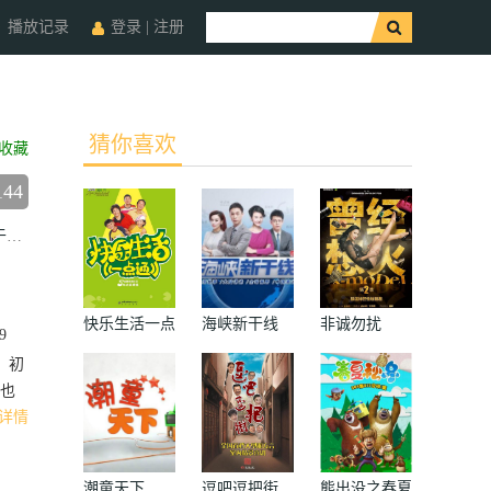
播放记录
登录
|
注册
猜你喜欢
收藏
144
和伟
Hewei
Yu
毕彦君
Yanjun
Bi
王和
He
Wang
快乐生活一点
海峡新干线
非诚勿扰
9
通
。初
也
详情
潮童天下
逗吧逗把街
熊出没之春夏