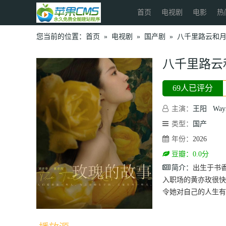
首页
电视剧
电影
热
您当前的位置：
首页
»
电视剧
»
国产剧
»
八千里路云和
八千里路云
69人已评分
主演：
王阳
Way
类型：
国产
年份：
2026
豆瓣：0.0分
简介：
出生于书
入职场的黄亦玫很快
令她对自己的人生有