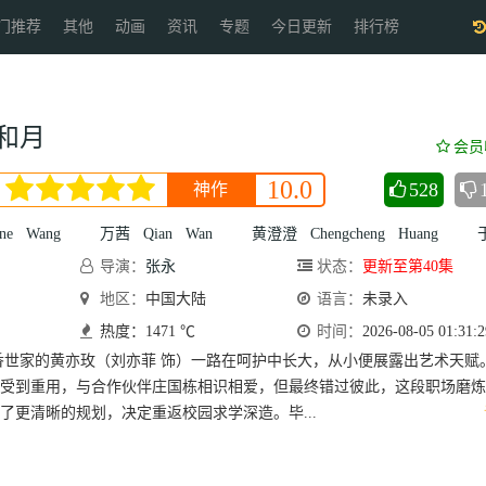
门推荐
其他
动画
资讯
专题
今日更新
排行榜
月
和月
会员
10.0
528
神作
ne
Wang
万茜
Qian
Wan
黄澄澄
Chengcheng
Huang
于
导演：
张永
状态：
更新至第40集
新
地区：
Yongxin
中国大陆
Zhang
语言：
未录入
热度：1471 ℃
时间：
2026-08-05 01:31:2
香世家的黄亦玫（刘亦菲 饰）一路在呵护中长大，从小便展露出艺术天赋
受到重用，与合作伙伴庄国栋相识相爱，但最终错过彼此，这段职场磨炼
了更清晰的规划，决定重返校园求学深造。毕...