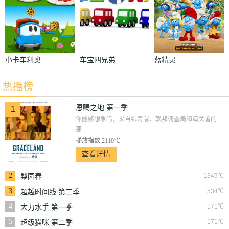
小卡车利奥
车宝四兄弟
蓝精灵
第一季
热播榜
恩赐之地 第一季
1
你能够想象吗，来自缉毒署、联邦调查局和海关署的
那...
播放指数:2110℃
查看详情
2
1349℃
梨园春
3
534℃
超越时间线 第二季
4
171℃
大力水手 第一季
5
171℃
超级猫咪 第二季