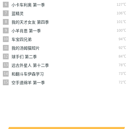
6
127℃
小卡车利奥 第一季
7
106℃
蓝精灵
8
101℃
我的天才女友 第四季
9
100℃
小羊肖恩 第一季
10
94℃
车宝四兄弟
11
92℃
我的汤姆猫短片
12
84℃
球手们 第二季
13
78℃
远古外星人 第十二季
14
73℃
和翻斗车伊森学习
15
72℃
空手道绵羊 第一季