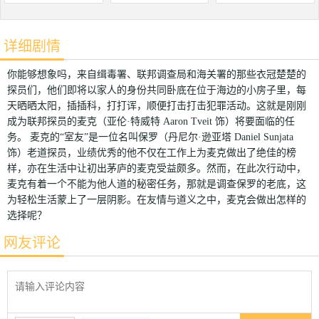
详细剧情
你能够想象吗，来自缉毒署、联邦调查局和海关署的那些衣冠楚楚的
探员们，他们即将以家人的身份共同卧底在位于海边的小房子里，每
天晒晒太阳，插插科，打打诨，顺便打击打击犯罪活动。这就是刚刚
成为联邦探员的麦克（亚伦·特威特 Aaron Tveit 饰）将要面临的任
务。 麦克的“室友”是一位名叫保罗（丹尼尔·逊亚塔 Daniel Sunjata
饰）老道探员，业绩优秀的他不仅在工作上为麦克做出了绝佳的榜
样，亦在生活中让初出茅庐的麦克受益颇多。然而，在此次行动中，
麦克有着一个不能为他人道的秘密任务，那就是调查保罗的老底，这
为轻松生活蒙上了一层阴影。在友情与道义之中，麦克会做出怎样的
选择呢？
网友评论