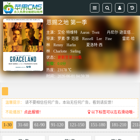
恩赐之地 第一季
主演：
艾伦·特维特
Aaron
Tveit
丹尼尔·逊亚塔
Dani
导演：
罗素·李·范恩
Russell
Lee
Fine
雷尼·哈
林
Renny
Harlin
夏洛特·西
林
Charlotte
Sieling
状态：
更新至第559集
豆瓣：0.0分
热度：23178 ℃
时间：
2026-06-01 04:59:39
温馨提示：
请不要相信任何广告，本站无任何广告，看到请反馈！
不能播放？
点此报错！
以下标签可以左右滑动哦~
1-30
31-60
61-90
91-120
121-150
151-180
181-210
211