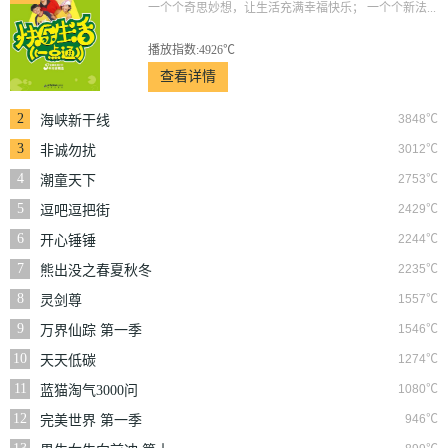
一个个奇思妙想，让生活充满幸福快乐； 一个个新法...
播放指数:4926℃
查看详情
2
3848℃
海峡新干线
3
3012℃
非诚勿扰
4
2753℃
潮童天下
5
2429℃
逗吧逗把街
6
2244℃
开心锤锤
7
2235℃
熊出没之春夏秋冬
8
1557℃
灵剑尊
9
1546℃
万界仙踪 第一季
10
1274℃
天天低碳
11
1080℃
蓝猫淘气3000问
12
946℃
完美世界 第一季