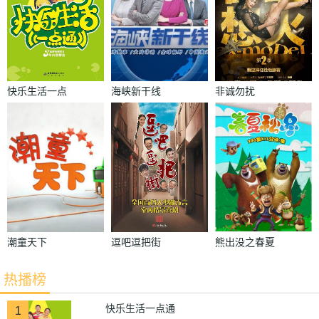
快乐生活一点
海峡新干线
非诚勿扰
通
潮童天下
逗吧逗把街
熊出没之春夏
秋冬
热播榜
快乐生活一点通
1