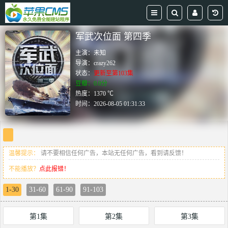
军武次位面 第四季
主演：
未知
导演：
crazy262
状态：
更新至第103集
豆瓣：0.0分
热度：1370 ℃
时间：
2026-08-05 01:31:33
温馨提示：
请不要相信任何广告，本站无任何广告，看到请反馈！
不能播放？
点此报错！
1-30
31-60
61-90
91-103
第1集
第2集
第3集