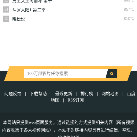
13
899℃
男生女生向前冲 第十
三季
14
857℃
斗罗大陆1 第二季
15
810℃
晓松说
问题反馈
|
下载帮助
|
最近更新
|
排行榜
|
网站地图
|
百度
地图
|
RSS订阅
本网站只提供web页面服务，通过链接的方式提供相关内容（所有视频
内容收集于各大视频网站），本站不对链接内容具有进行编辑、整理、