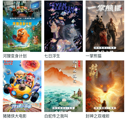
河狸变身计划
七日浮生
一掌熊猫
猪猪侠大电影
白蛇传之我叫
封神之双魂妲
之竞速小英雄
王道灵
己