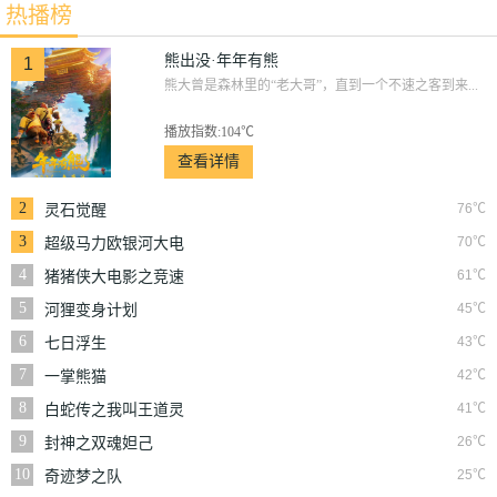
热播榜
熊出没·年年有熊
1
熊大曾是森林里的“老大哥”，直到一个不速之客到来...
播放指数:104℃
查看详情
2
76℃
灵石觉醒
3
70℃
超级马力欧银河大电
影
4
61℃
猪猪侠大电影之竞速
小英雄
5
45℃
河狸变身计划
6
43℃
七日浮生
7
42℃
一掌熊猫
8
41℃
白蛇传之我叫王道灵
9
26℃
封神之双魂妲己
10
25℃
奇迹梦之队