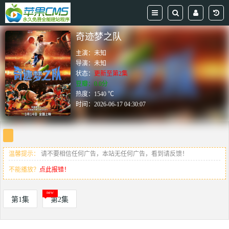
奇迹梦之队
主演：
未知
导演：
未知
状态：
更新至第2集
豆瓣：0.0分
热度：1540 ℃
时间：
2026-06-17 04:30:07
温馨提示：
请不要相信任何广告，本站无任何广告，看到请反馈！
不能播放？
点此报错！
第1集
第2集