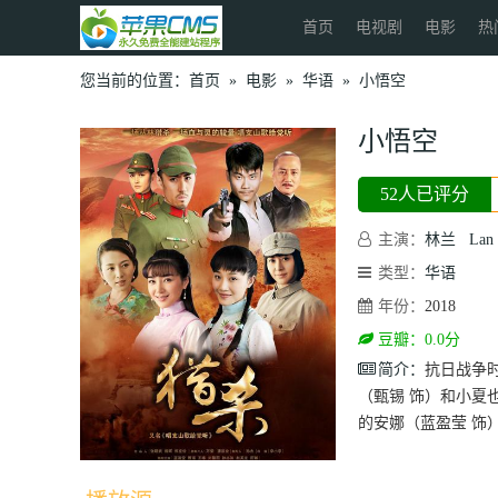
首页
电视剧
电影
热
您当前的位置：
首页
»
电影
»
华语
»
小悟空
小悟空
52人已评分
主演：
林兰
Lan
类型：
华语
年份：
2018
豆瓣：0.0分
简介：
抗日战争
（甄锡 饰）和小夏
的安娜（蓝盈莹 饰