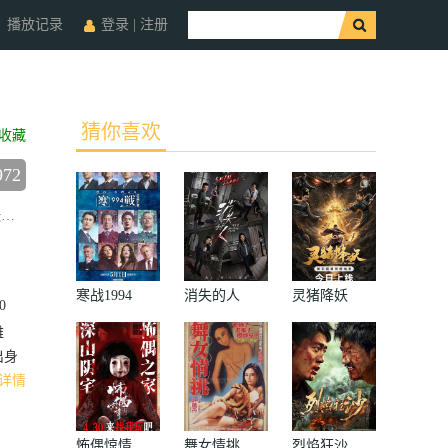
播放记录
登录
|
注册
猜你喜欢
收藏
972
函
Yaohan
Zhang
陆庚宜
Gengyi
Lu
图特哈蒙
Sheng
F
寒战1994
消失的人
灵猪降妖
0
雅
出身
详情
怖偶惊情
舞女情挑
烈焰狂沙