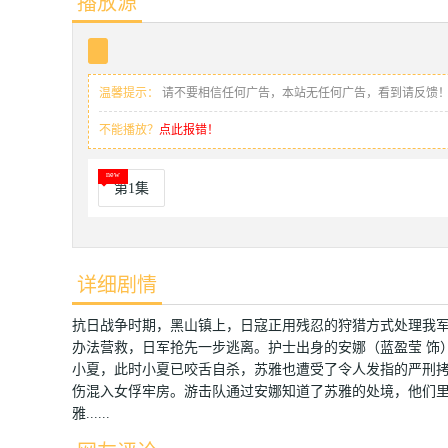
播放源
温馨提示：
请不要相信任何广告，本站无任何广告，看到请反馈
不能播放？
点此报错！
第1集
详细剧情
抗日战争时期，黑山镇上，日寇正用残忍的狩猎方式处理我军
办法营救，日军抢先一步逃离。护士出身的安娜（蓝盈莹 饰
小夏，此时小夏已咬舌自杀，苏雅也遭受了令人发指的严刑
伤混入女俘牢房。游击队通过安娜知道了苏雅的处境，他们
雅......