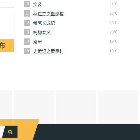
10
21℃
突袭
11
20℃
狄仁杰之血谜棺
12
20℃
雏鹰长成记
13
20℃
杨柳春风
14
19℃
祭屋
15
19℃
史诡记之黄泉村