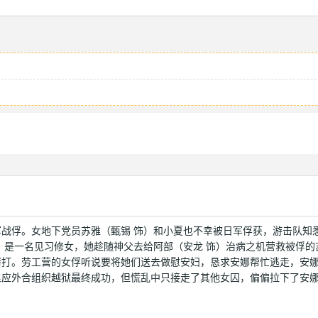
！
战俘。女地下党员苏雅（甄锡 饰）和小夏也不幸被日军俘获，游击队知
）是一名见习修女，她趁随神父去给阿部（安龙 饰）治病之机营救被俘的
拷打。劳工营的女俘听说要将她们送去做慰安妇，恳求安娜帮忙逃走，安
里应外合组织越狱最终成功，但慌乱中只接走了其他女囚，偏偏拉下了安