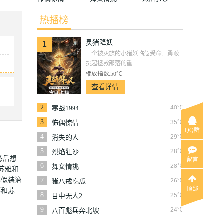
热播榜
灵猪降妖
1
一个被灭族的小猪妖临危受命，勇敢
挑起拯救部落的重...
播放指数:50℃
查看详情
2
40℃
寒战1994
3
35℃
怖偶惊情
QQ群
4
29℃
消失的人
5
28℃
烈焰狂沙
悉后想
留言
6
28℃
舞女情挑
苏雅和
娜假装治
7
26℃
猪八戒吃瓜
顶部
娜和苏
8
25℃
目中无人2
9
24℃
八百彪兵奔北坡