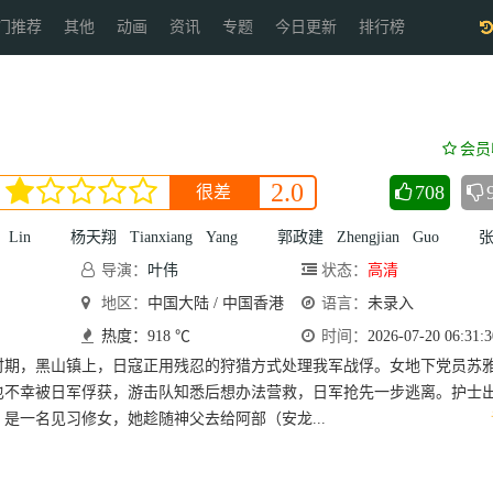
门推荐
其他
动画
资讯
专题
今日更新
排行榜
会员
2.0
708
很差
Lin
杨天翔
Tianxiang
Yang
郭政建
Zhengjian
Guo
张遥
导演：
叶伟
状态：
高清
青
地区：
Felix
中国大陆 / 中国香港
Ip
王以
语言：
未录入
立
热度：918 ℃
Paul
Wang
时间：
2026-07-20 06:31:3
时期，黑山镇上，日寇正用残忍的狩猎方式处理我军战俘。女地下党员苏
也不幸被日军俘获，游击队知悉后想办法营救，日军抢先一步逃离。护士
）是一名见习修女，她趁随神父去给阿部（安龙...