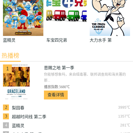
蓝精灵
车宝四兄弟
大力水手 第
一季
热播榜
恩赐之地 第一季
1
你能够想象吗，来自缉毒署、联邦调查局和海关署的
那...
播放指数:5680℃
查看详情
2
3995℃
梨园春
3
1357℃
超越时间线 第二季
4
281℃
蓝精灵