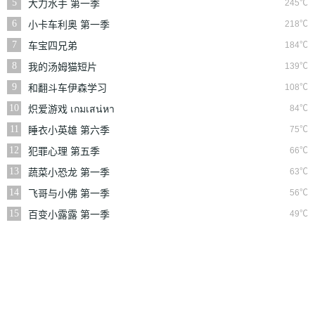
5
245℃
大力水手 第一季
6
218℃
小卡车利奥 第一季
7
184℃
车宝四兄弟
8
139℃
我的汤姆猫短片
9
108℃
和翻斗车伊森学习
10
84℃
炽爱游戏 เกมเสน่หา
11
75℃
睡衣小英雄 第六季
12
66℃
犯罪心理 第五季
13
63℃
蔬菜小恐龙 第一季
14
56℃
飞哥与小佛 第一季
15
49℃
百变小露露 第一季