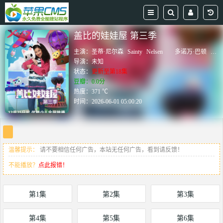
盖比的娃娃屋 第三季
主演：
圣蒂·尼尔森
Sainty
Nelsen
多诺万·巴顿
Don
导演：
未知
状态：
更新至第18集
豆瓣：0.0分
热度：371 ℃
时间：
2026-06-01 05:00:20
温馨提示：
请不要相信任何广告，本站无任何广告，看到请反馈！
不能播放？
点此报错！
第1集
第2集
第3集
第4集
第5集
第6集