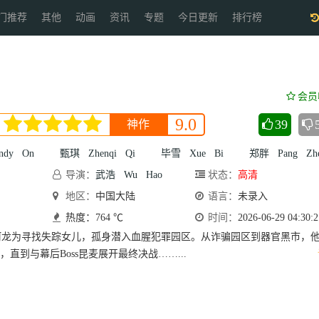
门推荐
其他
动画
资讯
专题
今日更新
排行榜
会员
9.0
39
神作
ndy
On
甄琪
Zhenqi
Qi
毕雪
Xue
Bi
郑胖
Pang
Zhe
导演：
武浩
Wu
Hao
状态：
高清
地区：
中国大陆
语言：
未录入
热度：764 ℃
时间：
2026-06-29 04:30:2
”阿龙为寻找失踪女儿，孤身潜入血腥犯罪园区。从诈骗园区到器官黑市，
直到与幕后Boss昆麦展开最终决战……...