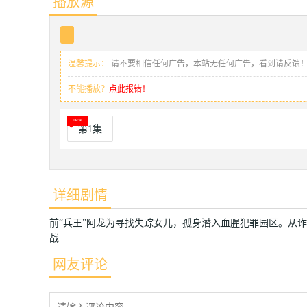
播放源
温馨提示：
请不要相信任何广告，本站无任何广告，看到请反馈
不能播放？
点此报错！
第1集
详细剧情
前“兵王”阿龙为寻找失踪女儿，孤身潜入血腥犯罪园区。从诈
战……
网友评论