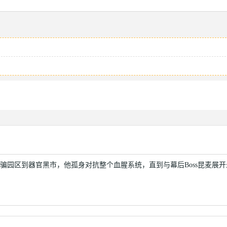
！
骗园区到器官黑市，他孤身对抗整个血腥系统，直到与幕后Boss昆麦展