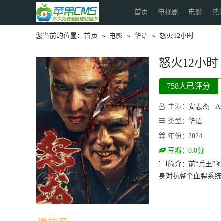
首页
电视剧
电影
热
您当前的位置：
首页
»
电影
»
华语
»
怒火12小时
怒火12小时
758人已评分
主演：
安志杰
A
类型：
华语
年份：
2024
豆瓣：0.0分
简介：
前“兵王
身对抗整个血腥系统，