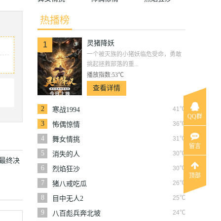
热播榜
灵猪降妖
1
一个被灭族的小猪妖临危受命，勇敢
挑起拯救部落的重...
播放指数:53℃
查看详情
2
41℃
寒战1994
QQ群
3
36℃
怖偶惊情
4
31℃
舞女情挑
留言
5
30℃
消失的人
开最终决
6
30℃
烈焰狂沙
顶部
7
26℃
猪八戒吃瓜
8
25℃
目中无人2
9
24℃
八百彪兵奔北坡