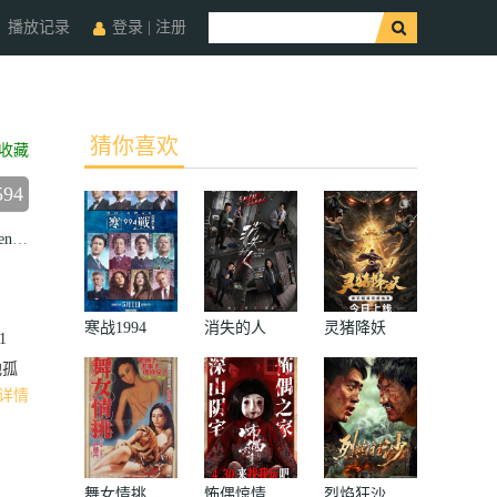
播放记录
登录
|
注册
猜你喜欢
收藏
594
ng
冯秦川
Qinchuan
Feng
倪珂欣
Kexin
Ni
夏子轩
寒战1994
消失的人
灵猪降妖
1
他孤
详情
舞女情挑
怖偶惊情
烈焰狂沙