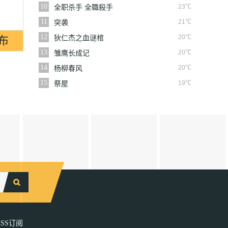
10
23℃
全职杀手 全職殺手
11
21℃
突袭
12
20℃
狄仁杰之血谜棺
13
20℃
雏鹰长成记
14
20℃
杨柳春风
15
19℃
祭屋
RSS订阅